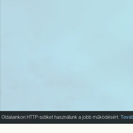
Oldalainkon HTTP-sütiket használunk a jobb működésért.
Továb