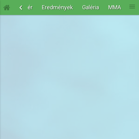
menu

Versenytér
Eredmények
Galéria
MMA